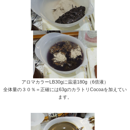
アロマカラーLB30gに温湯180g（6倍液）
全体量の３０％＝正確には63gのカラトリCocoaを加えてい
ます。